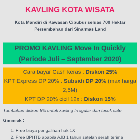
KAVLING KOTA WISATA
Kota Mandiri di Kawasan Cibubur seluas 700 Hektar
Persembahan dari Sinarmas Land
PROMO KAVLING Move In Quickly
(Periode Juli – September 2020)
Cara bayar Cash keras :
Diskon 25%
KPT Express DP 20% :
Subsidi DP 20%
(max harga
2,5M)
KPT DP 20% cicil 12x :
Diskon 15%
Tambahan diskon 5% untuk kavling Irregular dan tusuk sate
Gimmick :
Free biaya pengalihan hak 1X
Free BPHTB apabila AJB 1 tahun setelah serah terima