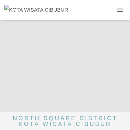
T
O
G
G
L
E
N
A
V
I
G
A
T
I
O
N
NORTH SQUARE DISTRICT
KOTA WISATA CIBUBUR